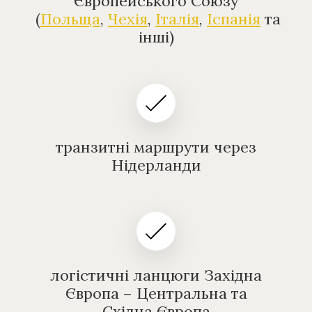
Європейського Союзу
(
Польща
,
Чехія
,
Італія
,
Іспанія
та
інші)
транзитні маршрути через
Нідерланди
логістичні ланцюги Західна
Європа – Центральна та
Східна Європа