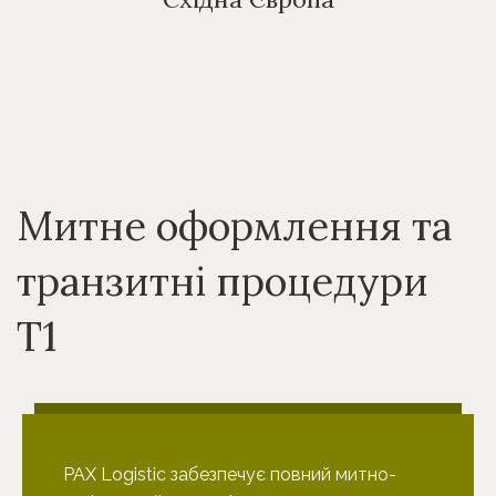
Митне оформлення та
транзитні процедури
T1
PAX Logistic забезпечує повний митно-