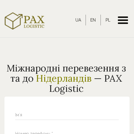
UA
EN
PL
Міжнародні перевезення з
та до
Нідерландів
— PAX
Logistic
Імʼя
Номер телефону *