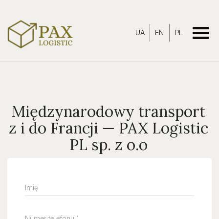
UA
EN
PL
Międzynarodowy transport
z i do Francji — PAX Logistic
PL sp. z o.o
Imię
Numer telefonu *