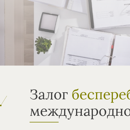
Залог
беспере
международно