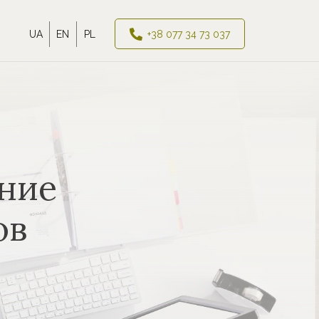
UA
EN
PL
+38 077 34 73 037
ние
ов