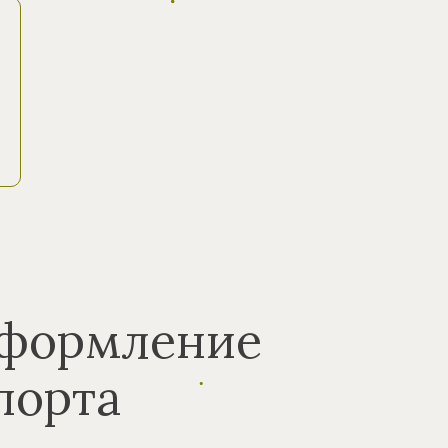
оформление
порта