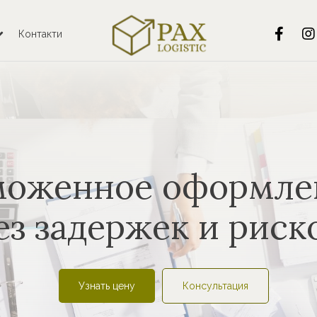
Контакти
моженное оформле
ез задержек и риск
Узнать цену
Консультация