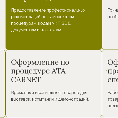
Предоставление профессиональных
Точн
рекомендаций по таможенным
необ
процедурам, кодам УКТ ВЭД,
документам и платежам.
Оформление по
Оф
процедуре ATA
пр
CARNET
сп
Временный ввоз и вывоз товаров для
Рабо
выставок, испытаний и демонстраций.
това
подх