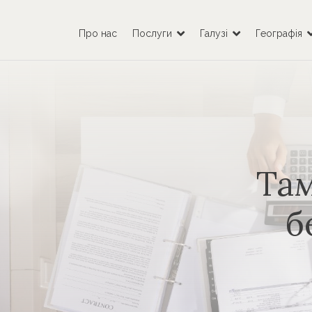
Про нас
Послуги
Галузі
Географія
Та
б